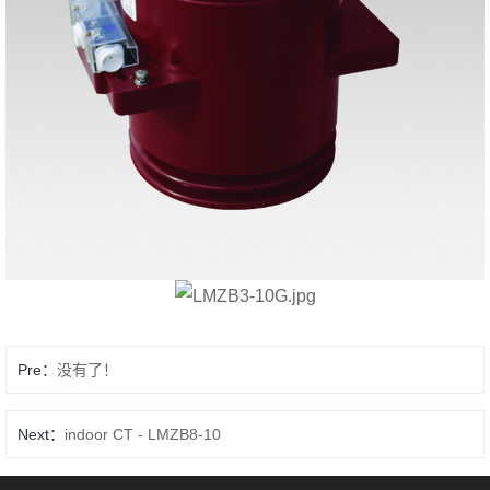
Pre：
没有了！
Next：
indoor CT - LMZB8-10